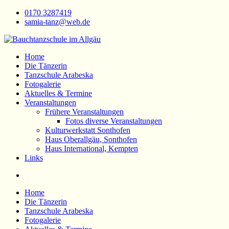
Zum
0170 3287419
Inhalt
samia-tanz@web.de
springen
Bauchtanzschule im Allgäu
Orientalischer Tanz
Home
Die Tänzerin
Tanzschule Arabeska
Fotogalerie
Aktuelles & Termine
Veranstaltungen
Frühere Veranstaltungen
Fotos diverse Veranstaltungen
Kulturwerkstatt Sonthofen
Haus Oberallgäu, Sonthofen
Haus International, Kempten
Links
Home
Die Tänzerin
Tanzschule Arabeska
Fotogalerie