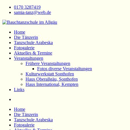
Zum
0170 3287419
Inhalt
samia-tanz@web.de
springen
Bauchtanzschule im Allgäu
Orientalischer Tanz
Home
Die Tänzerin
Tanzschule Arabeska
Fotogalerie
Aktuelles & Termine
Veranstaltungen
Frühere Veranstaltungen
Fotos diverse Veranstaltungen
Kulturwerkstatt Sonthofen
Haus Oberallgäu, Sonthofen
Haus International, Kempten
Links
Home
Die Tänzerin
Tanzschule Arabeska
Fotogalerie